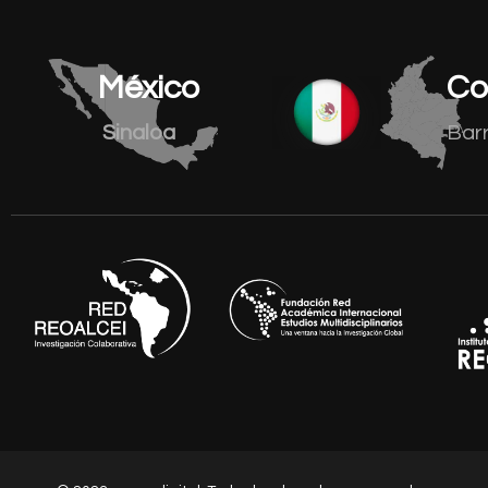
México
Co
Sinaloa
Barr