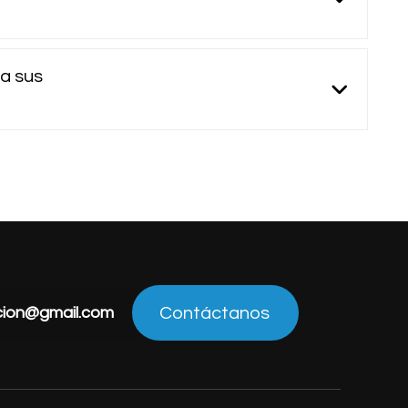
 a sus
acion@gmail.com
Contáctanos