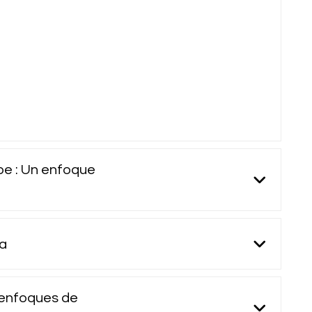
ibe : Un enfoque
na
: enfoques de